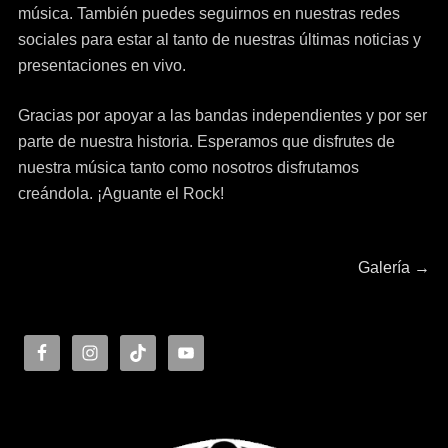
música. También puedes seguirnos en nuestras redes
sociales para estar al tanto de nuestras últimas noticias y
presentaciones en vivo.
Gracias por apoyar a las bandas independientes y por ser
parte de nuestra historia. Esperamos que disfrutes de
nuestra música tanto como nosotros disfrutamos
creándola. ¡Aguante el Rock!
Navegación
Next
Galería
→
post:
de
entradas